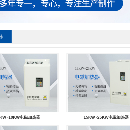
器
5KW~10KW电磁加热器
15KW~25KW电磁加热器