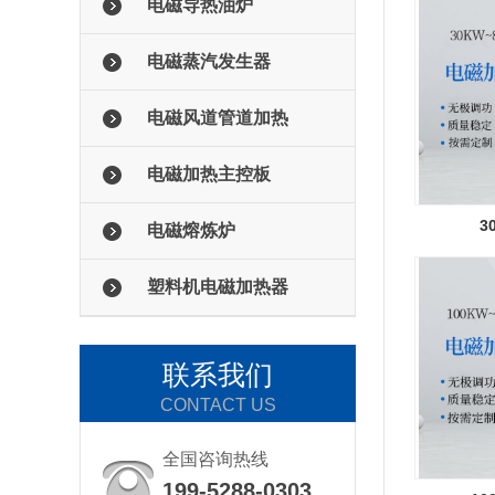
电磁导热油炉
电磁蒸汽发生器
电磁风道管道加热
电磁加热主控板
3
电磁熔炼炉
塑料机电磁加热器
联系我们
CONTACT US
全国咨询热线
199-5288-0303