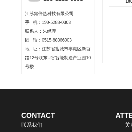
10
江苏鑫倍热科技有限公司
手 机：199-5288-0303
联系人：朱经理
固 话：0515-88366003
地 址：江苏省盐城市亭湖区新百
路12号联东U谷智能制造产业园10
号楼
CONTACT
ATT
联系我们
关