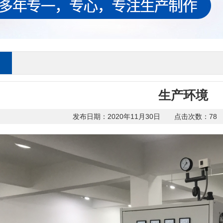
生产环境
发布日期：2020年11月30日 点击次数：7