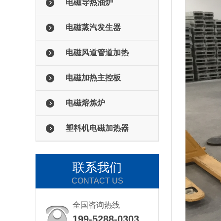
电磁导热油炉
电磁蒸汽发生器
电磁风道管道加热
电磁加热主控板
电磁熔炼炉
塑料机电磁加热器
联系我们
CONTACT US
全国咨询热线
199-5288-0303